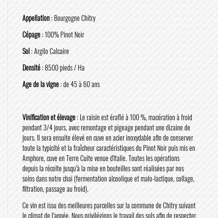
Appellation
: Bourgogne Chitry
Cépage
: 100% Pinot Noir
Sol
: Argilo Calcaire
Densité
: 8500 pieds / Ha
Age de la vigne
: de 45 à 60 ans
Vinification et élevage
: Le raisin est éraflé à 100 %, macération à froid
pendant 3/4 jours, avec remontage et pigeage pendant une dizaine de
jours. Il sera ensuite élevé en cuve en acier inoxydable afin de conserver
toute la typicité et la fraîcheur caractéristiques du Pinot Noir puis mis en
Amphore, cuve en Terre Cuite venue d'Italie. Toutes les opérations
depuis la récolte jusqu’à la mise en bouteilles sont réalisées par nos
soins dans notre chai (fermentation alcoolique et malo-lactique, collage,
filtration, passage au froid).
Ce vin est issu des meilleures parcelles sur la commune de Chitry suivant
le climat de l’année. Nous privilégions le travail des sols afin de respecter