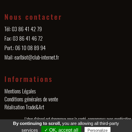
Nous contacter
Tél: 03 86 41 42 79
Fax: 03 86 41 46 72
Port.: 06 10 08 89 94
Mail: earlbiot@club-internet.fr
Informations
Mentions Légales
Conditions générales de vente
Réalisation Trade&Art
L'abus d'alcool est dangereux pour la santé, consommez avec modération.
By continuing to scroll,
you are allowing all third-party
services
✓ OK, accept all
Personalize